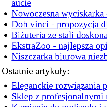
aucie
Nowoczesna wyciskarka 
Doh vinci - propozycja d
Biżuteria ze stali doskon
EkstraZoo - najlepsza op
Niszczarka biurowa niez
Ostatnie artykuły:
Eleganckie rozwiązania 
Sklep z profesjonalnymi 
Kamienie do podjazdu i 