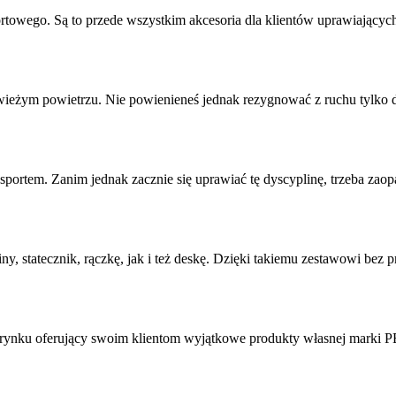
portowego. Są to przede wszystkim akcesoria dla klientów uprawiającyc
wieżym powietrzu. Nie powienieneś jednak rezygnować z ruchu tylko dla
ortem. Zanim jednak zacznie się uprawiać tę dyscyplinę, trzeba zaopa
finy, statecznik, rączkę, jak i też deskę. Dzięki takiemu zestawowi bez
 rynku oferujący swoim klientom wyjątkowe produkty własnej marki P