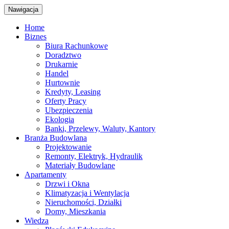
Nawigacja
Home
Biznes
Biura Rachunkowe
Doradztwo
Drukarnie
Handel
Hurtownie
Kredyty, Leasing
Oferty Pracy
Ubezpieczenia
Ekologia
Banki, Przelewy, Waluty, Kantory
Branża Budowlana
Projektowanie
Remonty, Elektryk, Hydraulik
Materiały Budowlane
Apartamenty
Drzwi i Okna
Klimatyzacja i Wentylacja
Nieruchomości, Działki
Domy, Mieszkania
Wiedza