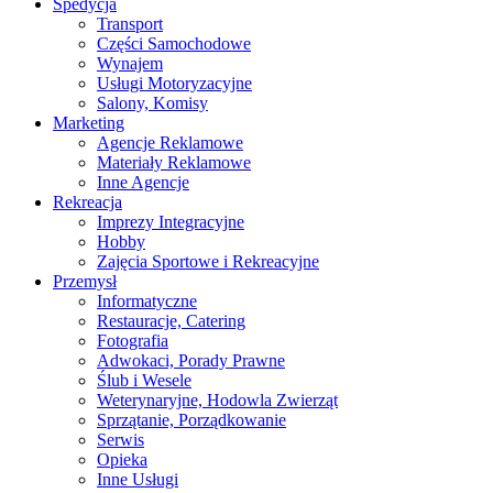
Spedycja
Transport
Części Samochodowe
Wynajem
Usługi Motoryzacyjne
Salony, Komisy
Marketing
Agencje Reklamowe
Materiały Reklamowe
Inne Agencje
Rekreacja
Imprezy Integracyjne
Hobby
Zajęcia Sportowe i Rekreacyjne
Przemysł
Informatyczne
Restauracje, Catering
Fotografia
Adwokaci, Porady Prawne
Ślub i Wesele
Weterynaryjne, Hodowla Zwierząt
Sprzątanie, Porządkowanie
Serwis
Opieka
Inne Usługi