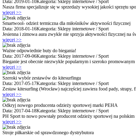
Data: 2019-01-10
Kategoria: Sklepy internetowe / Sport
Nasza firma specjalizuje się w sprzedaży wysokiej jakości sprzętu s
więcej >>
Smartwool- odzież termiczna dla miłośników aktywności fizycznej
Data: 2018-01-16
Kategoria: Sklepy internetowe / Sport
Jesienna i zimowa aura zwykle nie sprzyja aktywności fizycznej na ś
więcej >>
Ważne odpowiednie buty do biegania!
Data: 2017-09-06
Kategoria: Sklepy internetowe / Sport
Bieganie jest obecnie niezwykle popularnym i szeroko promowanym sp
więcej >>
Szeroki wybór zestawów do kitesurfingu
Data: 2017-05-17
Kategoria: Sklepy internetowe / Sport
Zestaw kitesurfing (Wrocław) najczęściej zawiera food pady, strapy, 
więcej >>
Odkryj nowego producenta odzieży sportowej marki PEHA
Data: 2017-04-18
Kategoria: Sklepy internetowe / Sport
PH Sport to nowo powstały producent odzieży sportowej na polskim
więcej >>
Stroje piłkarskie od sprawdzonego dystrybutora