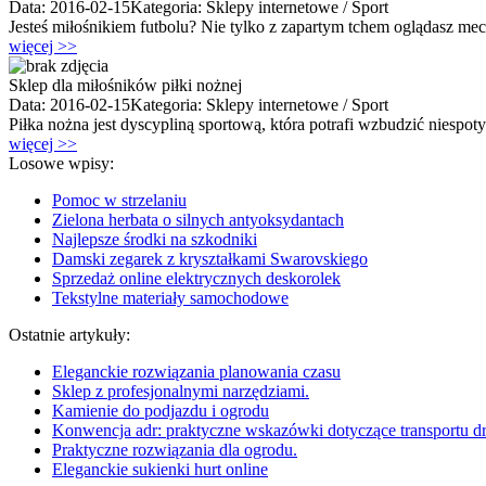
Data: 2016-02-15
Kategoria: Sklepy internetowe / Sport
Jesteś miłośnikiem futbolu? Nie tylko z zapartym tchem oglądasz mec
więcej >>
Sklep dla miłośników piłki nożnej
Data: 2016-02-15
Kategoria: Sklepy internetowe / Sport
Piłka nożna jest dyscypliną sportową, która potrafi wzbudzić niespo
więcej >>
Losowe wpisy:
Pomoc w strzelaniu
Zielona herbata o silnych antyoksydantach
Najlepsze środki na szkodniki
Damski zegarek z kryształkami Swarovskiego
Sprzedaż online elektrycznych deskorolek
Tekstylne materiały samochodowe
Ostatnie artykuły:
Eleganckie rozwiązania planowania czasu
Sklep z profesjonalnymi narzędziami.
Kamienie do podjazdu i ogrodu
Konwencja adr: praktyczne wskazówki dotyczące transportu 
Praktyczne rozwiązania dla ogrodu.
Eleganckie sukienki hurt online