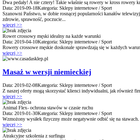
Dwa pedały! A nie cztery! Takie właśnie są rowery w kross rowery 
Data: 2019-09-18
Kategoria: Sklepy internetowe / Sport
Szanowni Państwo, w dobie rosnącej popularności kanałów telewizy
zdrowie, sprawność, poczucie...
więcej >>
Rower crossowy męski idealny na każde warunki
Data: 2019-04-10
Kategoria: Sklepy internetowe / Sport
Rowery crossowe męskie doskonale sprawdzają się w każdych warunkac
więcej >>
Masaż w wersji niemieckiej
Data: 2019-02-08
Kategoria: Sklepy internetowe / Sport
Z naszej oferty mogą skorzystać klienci indywidualni, jak również fi
więcej >>
Animal Flex- ochrona stawów w czasie ruchu
Data: 2019-01-30
Kategoria: Sklepy internetowe / Sport
Wzmożony wysiłek fizyczny może negatywnie odbić się na stawach. 
więcej >>
Atrakcyjne szkolenia z surfingu