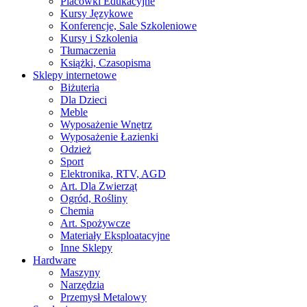
Placówki Edukacyjne
Kursy Językowe
Konferencje, Sale Szkoleniowe
Kursy i Szkolenia
Tłumaczenia
Książki, Czasopisma
Sklepy internetowe
Biżuteria
Dla Dzieci
Meble
Wyposażenie Wnętrz
Wyposażenie Łazienki
Odzież
Sport
Elektronika, RTV, AGD
Art. Dla Zwierząt
Ogród, Rośliny
Chemia
Art. Spożywcze
Materiały Eksploatacyjne
Inne Sklepy
Hardware
Maszyny
Narzędzia
Przemysł Metalowy