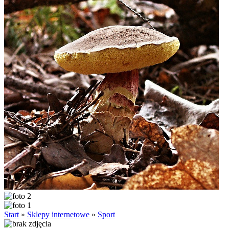
Start
»
Sklepy internetowe
»
Sport