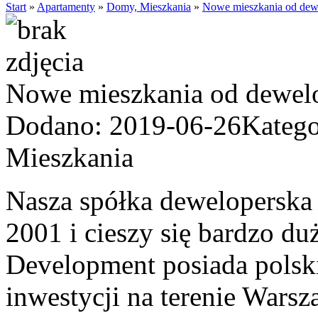
Start
»
Apartamenty
»
Domy, Mieszkania
»
Nowe mieszkania od dew
Nowe mieszkania od dewel
Dodano: 2019-06-26
Katego
Mieszkania
Nasza spółka deweloperska 
2001 i cieszy się bardzo d
Development posiada polski 
inwestycji na terenie Wars