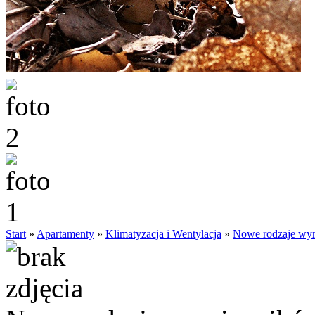
Start
»
Apartamenty
»
Klimatyzacja i Wentylacja
»
Nowe rodzaje wym