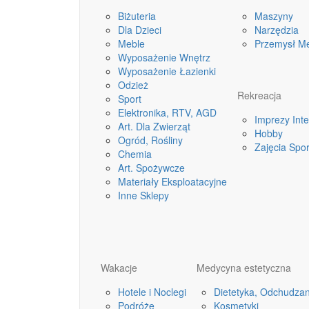
Biżuteria
Maszyny
Dla Dzieci
Narzędzia
Meble
Przemysł M
Wyposażenie Wnętrz
Wyposażenie Łazienki
Odzież
Rekreacja
Sport
Elektronika, RTV, AGD
Imprezy Int
Art. Dla Zwierząt
Hobby
Ogród, Rośliny
Zajęcia Spo
Chemia
Art. Spożywcze
Materiały Eksploatacyjne
Inne Sklepy
Wakacje
Medycyna estetyczna
Hotele i Noclegi
Dietetyka, Odchudzan
Podróże
Kosmetyki