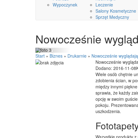
Wypoczynek
Leczenie
Salony Kosmetyczne
Sprzęt Medyczny
Nowocześnie wygląda
Start
»
Biznes
»
Drukarnie
»
Nowocześnie wyglądają
Nowocześnie wygląda
Dodano: 2016-11-08
Wiele osób chętnie u
zdobienia ścian, w p
między innymi piękne
sprawia, że każdy za
opcję w swoim guście
pokoju. Prezentowana
uszkodzenia.
Fototapet
Wszystkie produkty z 