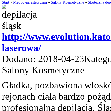
Start
»
Medycyna estetyczna
»
Salony Kosmetyczne
»
Skuteczna depi
http://www.evolution.katow
laserowa/
Dodano: 2018-04-23
Katego
Salony Kosmetyczne
Gładka, pozbawiona włoskó
rejonach ciała bardzo pożą
profesjonalna depilacja. Śl