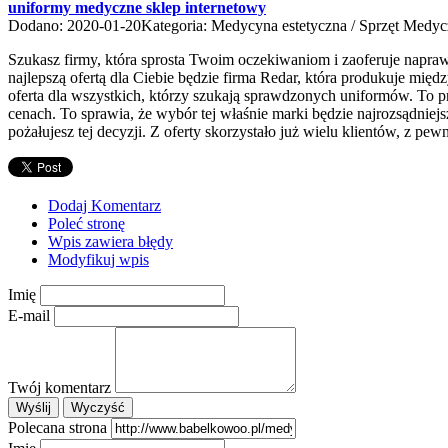
uniformy medyczne sklep internetowy
Dodano: 2020-01-20
Kategoria: Medycyna estetyczna / Sprzęt Medy
Szukasz firmy, która sprosta Twoim oczekiwaniom i zaoferuje naprawd
najlepszą ofertą dla Ciebie będzie firma Redar, która produkuje mi
oferta dla wszystkich, którzy szukają sprawdzonych uniformów. To 
cenach. To sprawia, że wybór tej właśnie marki będzie najrozsądniej
pożałujesz tej decyzji. Z oferty skorzystało już wielu klientów, z pe
Dodaj Komentarz
Poleć stronę
Wpis zawiera błędy
Modyfikuj wpis
Imię
E-mail
Twój komentarz
Polecana strona