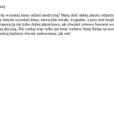
czny
ę wysokiej klasy odzież medyczną? Masz dość słabej jakości odzieży, k
ędzy innymi wysokiej klasy, niezwykle trwałe, wygodne, a przy tym be
propozycja nie tylko dobra jakościowo, ale również cenowo bowiem ws
szą decyzją. Nie czekaj więc tylko już teraz wybierz firmę Redar na 
wnością będziesz równie zadowolony, jak oni!