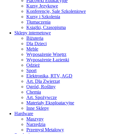
Placówki Edukacyjne
Kursy Językowe
Konferencje, Sale Szkoleniowe
Kursy i Szkolenia
Tłumaczenia
Książki, Czasopisma
Sklepy internetowe
Biżuteria
Dla Dzieci
Meble
Wyposażenie Wnętrz
Wyposażenie Łazienki
Odzież
Sport
Elektronika, RTV, AGD
Art. Dla Zwierząt
Ogród, Rośliny
Chemia
Art. Spożywcze
Materiały Eksploatacyjne
Inne Sklepy
Hardware
Maszyny
Narzędzia
Przemysł Metalowy