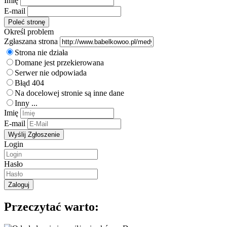
Imię
E-mail
Określ problem
Zgłaszana strona
Strona nie działa
Domane jest przekierowana
Serwer nie odpowiada
Błąd 404
Na docelowej stronie są inne dane
Inny ...
Imię
E-mail
Login
Hasło
Przeczytać warto: