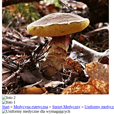
Start
»
Medycyna estetyczna
»
Sprzęt Medyczny
»
Uniformy medycz