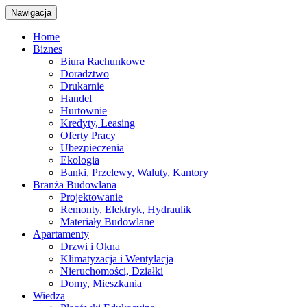
Nawigacja
Home
Biznes
Biura Rachunkowe
Doradztwo
Drukarnie
Handel
Hurtownie
Kredyty, Leasing
Oferty Pracy
Ubezpieczenia
Ekologia
Banki, Przelewy, Waluty, Kantory
Branża Budowlana
Projektowanie
Remonty, Elektryk, Hydraulik
Materiały Budowlane
Apartamenty
Drzwi i Okna
Klimatyzacja i Wentylacja
Nieruchomości, Działki
Domy, Mieszkania
Wiedza