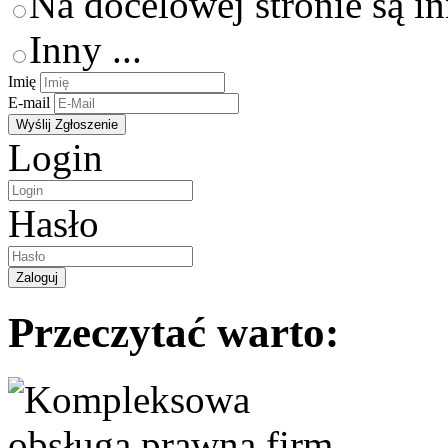
Na docelowej stronie są i
Inny ...
Imię
E-mail
Login
Hasło
Przeczytać warto: