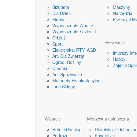
Biżuteria
Maszyny
Dla Dzieci
Narzędzia
Meble
Przemysł M
Wyposażenie Wnętrz
Wyposażenie Łazienki
Odzież
Rekreacja
Sport
Elektronika, RTV, AGD
Imprezy Int
Art. Dla Zwierząt
Hobby
Ogród, Rośliny
Zajęcia Spo
Chemia
Art. Spożywcze
Materiały Eksploatacyjne
Inne Sklepy
Wakacje
Medycyna estetyczna
Hotele i Noclegi
Dietetyka, Odchudzan
Podróże
Kosmetyki