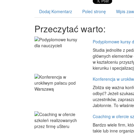
Dodaj Komentarz
Poleć stronę
Wpis zaw
Przeczytać warto:
Podyplomowe kursy dl
Studia jednolite z pe
głównych elementów o
w kształceniu przysz
kierunku i specjalizacj
Konferencja w urokl
Zbliża się ważna kon
odbyć? Jeżeli szukas
uczestników, zaprasz
Jabłonnie. To właśnie 
Coaching w ofercie s
Bardzo wiele firm, kt
takie lub inne organi