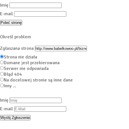
Imię
E-mail
Określ problem
Zgłaszana strona
Strona nie działa
Domane jest przekierowana
Serwer nie odpowiada
Błąd 404
Na docelowej stronie są inne dane
Inny ...
Imię
E-mail