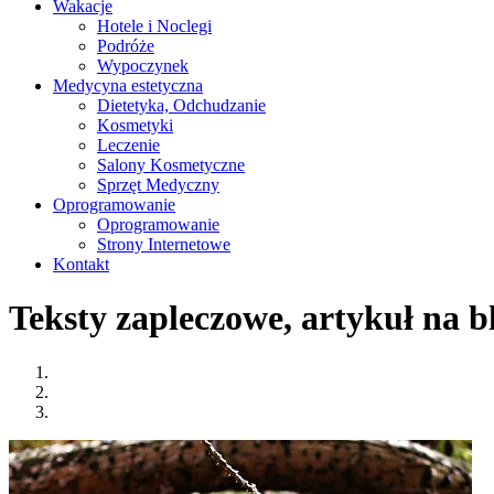
Wakacje
Hotele i Noclegi
Podróże
Wypoczynek
Medycyna estetyczna
Dietetyka, Odchudzanie
Kosmetyki
Leczenie
Salony Kosmetyczne
Sprzęt Medyczny
Oprogramowanie
Oprogramowanie
Strony Internetowe
Kontakt
Teksty zapleczowe, artykuł na bl