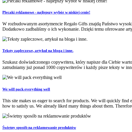
Plecaki reklamowe - najlepszy wybór w niskiej cenie!
W rozbudowanym asortymencie Regalo Gifts znajdą Państwo wysokiej
Dodatkowo zadbaliśmy o ich wykonanie. Dzięki temu oferowane artyk
Teksty zapleczowe, artykuł na bloga i inne.
Szukasz doświadczonego copywritera, który napisze dla Ciebie wartoś
zatrudniamy już ponad 1000 copywriterów i każdy pisze teksty w inne
We will pack everything well
This site makes us eager to search for products. We will quickly find
how to satisfy us. We already liked many things about them. Therefore
Świetny sposób na reklamowanie produktów