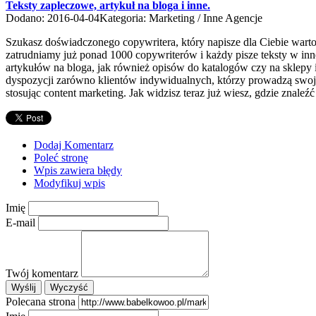
Teksty zapleczowe, artykuł na bloga i inne.
Dodano: 2016-04-04
Kategoria: Marketing / Inne Agencje
Szukasz doświadczonego copywritera, który napisze dla Ciebie wartoś
zatrudniamy już ponad 1000 copywriterów i każdy pisze teksty w innej
artykułów na bloga, jak również opisów do katalogów czy na sklepy i
dyspozycji zarówno klientów indywidualnych, którzy prowadzą swoje 
stosując content marketing. Jak widzisz teraz już wiesz, gdzie znaleźć
Dodaj Komentarz
Poleć stronę
Wpis zawiera błędy
Modyfikuj wpis
Imię
E-mail
Twój komentarz
Polecana strona