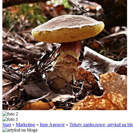
Start
»
Marketing
»
Inne Agencje
»
Teksty zapleczowe, artykuł na blo