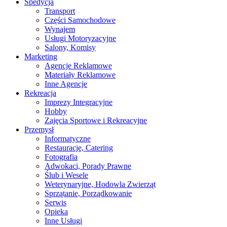
Spedycja
Transport
Części Samochodowe
Wynajem
Usługi Motoryzacyjne
Salony, Komisy
Marketing
Agencje Reklamowe
Materiały Reklamowe
Inne Agencje
Rekreacja
Imprezy Integracyjne
Hobby
Zajęcia Sportowe i Rekreacyjne
Przemysł
Informatyczne
Restauracje, Catering
Fotografia
Adwokaci, Porady Prawne
Ślub i Wesele
Weterynaryjne, Hodowla Zwierząt
Sprzątanie, Porządkowanie
Serwis
Opieka
Inne Usługi