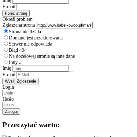
Imię
E-mail
Określ problem
Zgłaszana strona
Strona nie działa
Domane jest przekierowana
Serwer nie odpowiada
Błąd 404
Na docelowej stronie są inne dane
Inny ...
Imię
E-mail
Login
Hasło
Przeczytać warto: