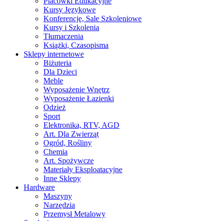
Placówki Edukacyjne
Kursy Językowe
Konferencje, Sale Szkoleniowe
Kursy i Szkolenia
Tłumaczenia
Książki, Czasopisma
Sklepy internetowe
Biżuteria
Dla Dzieci
Meble
Wyposażenie Wnętrz
Wyposażenie Łazienki
Odzież
Sport
Elektronika, RTV, AGD
Art. Dla Zwierząt
Ogród, Rośliny
Chemia
Art. Spożywcze
Materiały Eksploatacyjne
Inne Sklepy
Hardware
Maszyny
Narzędzia
Przemysł Metalowy