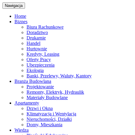
Nawigacja
Home
Biznes
Biura Rachunkowe
Doradztwo
Drukarnie
Handel
Hurtownie
Kredyty, Leasing
Oferty Pracy
Ubezpieczenia
Ekologia
Banki, Przelewy, Waluty, Kantory
Branża Budowlana
Projektowanie
Remonty, Elektryk, Hydraulik
Materiały Budowlane
Apartamenty
Drzwi i Okna
Klimatyzacja i Wentylacja
Nieruchomości, Działki
Domy, Mieszkania
Wiedza