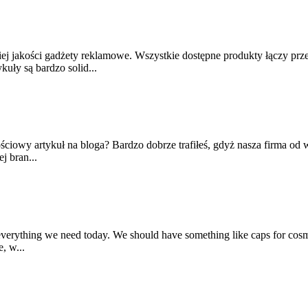
 jakości gadżety reklamowe. Wszystkie dostępne produkty łączy prze
uły są bardzo solid...
ciowy artykuł na bloga? Bardzo dobrze trafiłeś, gdyż nasza firma od w
j bran...
 everything we need today. We should have something like caps for cosm
, w...