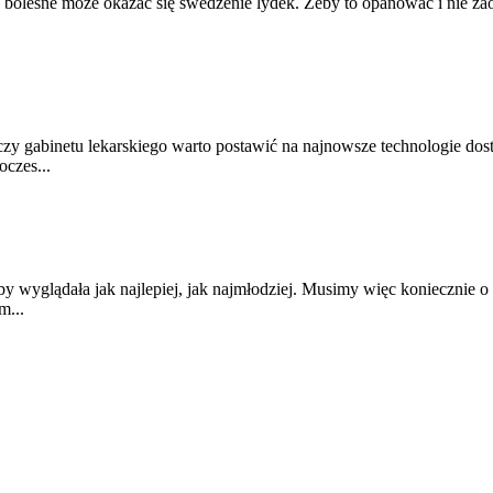
 bolesne może okazać się swedzenie lydek. Żeby to opanować i nie zao
gabinetu lekarskiego warto postawić na najnowsze technologie dostę
oczes...
by wyglądała jak najlepiej, jak najmłodziej. Musimy więc koniecznie o
m...