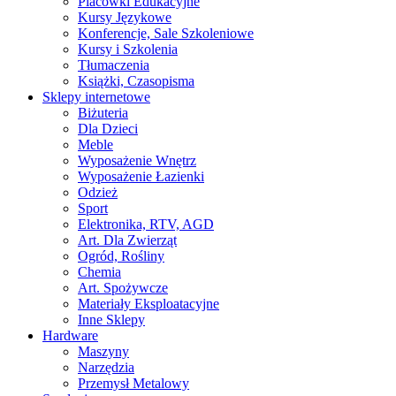
Placówki Edukacyjne
Kursy Językowe
Konferencje, Sale Szkoleniowe
Kursy i Szkolenia
Tłumaczenia
Książki, Czasopisma
Sklepy internetowe
Biżuteria
Dla Dzieci
Meble
Wyposażenie Wnętrz
Wyposażenie Łazienki
Odzież
Sport
Elektronika, RTV, AGD
Art. Dla Zwierząt
Ogród, Rośliny
Chemia
Art. Spożywcze
Materiały Eksploatacyjne
Inne Sklepy
Hardware
Maszyny
Narzędzia
Przemysł Metalowy