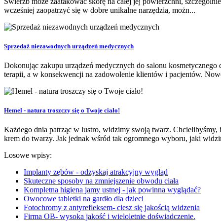
Świerzb może zaatakować skórę na całej jej powierzchni, szczególnie
wcześniej zaopatrzyć się w dobre unikalne narzędzia, możn...
Sprzedaż niezawodnych urządzeń medycznych
Dokonując zakupu urządzeń medycznych do salonu kosmetycznego czy 
terapii, a w konsekwencji na zadowolenie klientów i pacjentów. Now
Hemel - natura troszczy się o Twoje ciało!
Każdego dnia patrząc w lustro, widzimy swoją twarz. Chcielibyśmy, 
krem do twarzy. Jak jednak wśród tak ogromnego wyboru, jaki widzi
Losowe wpisy:
Implanty zębów - odzyskaj atrakcyjny wygląd
Skuteczne sposoby na zmniejszenie obwodu ciała
Kompletna higiena jamy ustnej - jak powinna wyglądać?
Owocowe tabletki na gardło dla dzieci
Fotochromy z antyrefleksem- ciesz się jakością widzenia
Firma OB- wysoka jakość i wieloletnie doświadczenie.