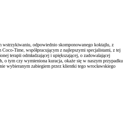
nym wstrzykiwaniu, odpowiednio skomponowanego koktajlu, z
Coco-Time, współpracującym z najlepszymi specjalistami, z tej
j terapii odmładzającej i upiększającej, o zadowalającej
ch, o tym czy wymieniona kuracja, okaże się w naszym przypadku
ętnie wybieranym zabiegiem przez klientki tego wrocławskiego