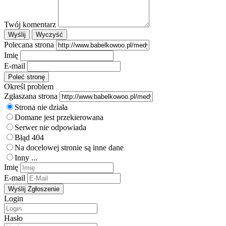
Twój komentarz
Polecana strona
Imię
E-mail
Określ problem
Zgłaszana strona
Strona nie działa
Domane jest przekierowana
Serwer nie odpowiada
Błąd 404
Na docelowej stronie są inne dane
Inny ...
Imię
E-mail
Login
Hasło