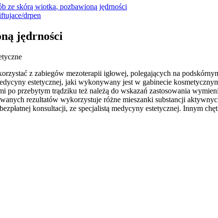
ób ze skórą wiotką, pozbawioną jędrności
oną jędrności
etyczne
 skorzystać z zabiegów mezoterapii igłowej, polegających na podskór
edycyny estetycznej, jaki wykonywany jest w gabinecie kosmetycznym 
 po przebytym trądziku też należą do wskazań zastosowania wymienione
owanych rezultatów wykorzystuje różne mieszanki substancji aktywny
ezpłatnej konsultacji, ze specjalistą medycyny estetycznej. Innym ch