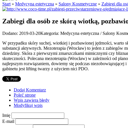
Start
»
Medycyna estetyczna
»
Salony Kosmetyczne
»
Zabiegi dla os
Zabiegi dla osób ze skórą wiotką, pozbawi
Dodano: 2019-03-20
Kategoria: Medycyna estetyczna / Salony Kosm
W przypadku skóry suchej, wiotkiej i pozbawionej jędrności, warto
substancji aktywnych. Mezoterapia (Wrocław) to jeden z zabiegów m
dziedziny. Skóra z pierwszymi zmarszczkami mimicznymi czy bliznami
skuteczności. Polecana mezoterapia (Wrocław) w zależności od plan
najlepszym rozwiązaniem, dowiemy się podczas niezobowiązującej i b
gabinetu jest lifting twarzy z użyciem nici PDO.
Dodaj Komentarz
Poleć stronę
Wpis zawiera błędy
Modyfikuj wpis
Imię
E-mail