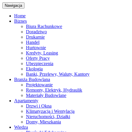
Nawigacja
Home
Biznes
Biura Rachunkowe
Doradztwo
Drukarnie
Handel
Hurtownie
Kredyty, Leasing
Oferty Pracy
Ubezpieczenia
Ekologia
Banki, Przelewy, Waluty, Kantory
Branża Budowlana
Projektowanie
Remonty, Elektryk, Hydraulik
Materiały Budowlane
Apartamenty
Drzwi i Okna
Klimatyzacja i Wentylacja
Nieruchomości, Działki
Domy, Mieszkania
Wiedza