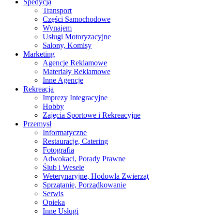
Spedycja
Transport
Części Samochodowe
Wynajem
Usługi Motoryzacyjne
Salony, Komisy
Marketing
Agencje Reklamowe
Materiały Reklamowe
Inne Agencje
Rekreacja
Imprezy Integracyjne
Hobby
Zajęcia Sportowe i Rekreacyjne
Przemysł
Informatyczne
Restauracje, Catering
Fotografia
Adwokaci, Porady Prawne
Ślub i Wesele
Weterynaryjne, Hodowla Zwierząt
Sprzątanie, Porządkowanie
Serwis
Opieka
Inne Usługi