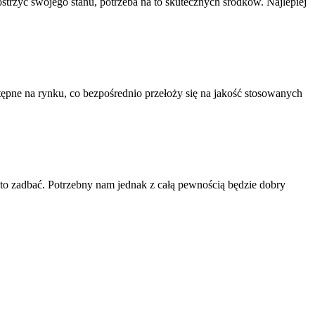
strzyć swojego stanu, potrzeba na to skutecznych środków. Najlepiej
pne na rynku, co bezpośrednio przełoży się na jakość stosowanych
 to zadbać. Potrzebny nam jednak z całą pewnością będzie dobry