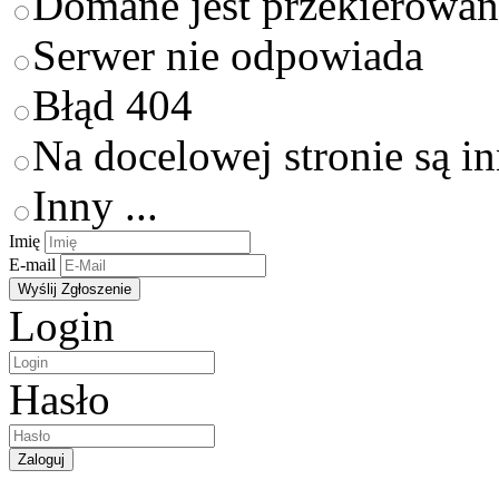
Domane jest przekierowan
Serwer nie odpowiada
Błąd 404
Na docelowej stronie są i
Inny ...
Imię
E-mail
Login
Hasło